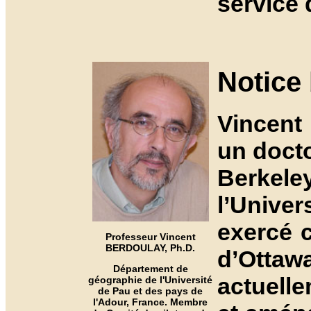
service 
Notice
Vincent
un docto
Berkele
l’Univer
exercé 
Professeur Vincent
BERDOULAY, Ph.D.
d’Otta
Département de
actuell
géographie de l'Université
de Pau et des pays de
l'Adour, France. Membre