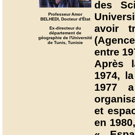
des Sc
Univers
Professeur Amor
BELHEDI, Docteur d'État
avoir t
Ex-directeur du
département de
(Agence
géographie de l'Université
de Tunis, Tunisie
entre 19
Après l
1974, l
1977 a
organisa
et espac
en 1980,
« Espa