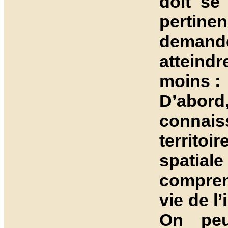
doit se
pertin
demande
atteindr
moins :
D’abord,
connai
territo
spatia
compren
vie de l
On peu