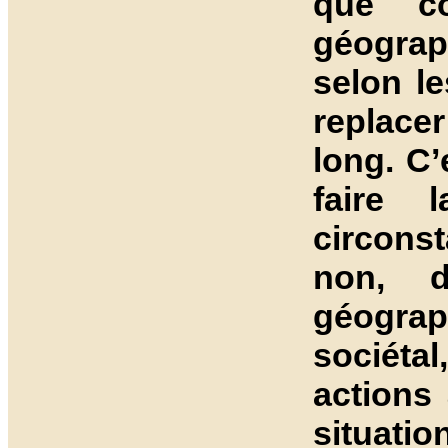
que co
géograp
selon le
replace
long. C’
faire 
circonst
non, d
géograph
sociétal
actions
situatio