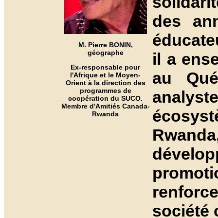
solidari
des ann
éducate
M. Pierre BONIN,
géographe
il a ens
Ex-responsable pour
au Qué
l'Afrique et le Moyen-
Orient à la direction des
programmes de
analyst
coopération du SUCO.
Membre d'Amitiés Canada-
écosyst
Rwanda
Rwanda,
dévelop
promoti
renforc
société 