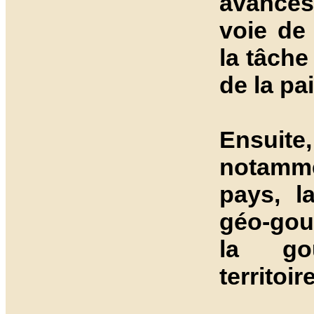
avancés
voie de
la tâche
de la pai
Ensuit
notamme
pays, l
géo-gou
la gou
territoi