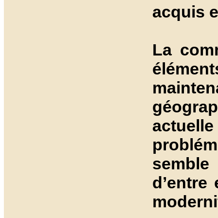
acquis e
La comm
élément
mainte
géogra
actuelle
probléma
semble 
d’entre 
modernit