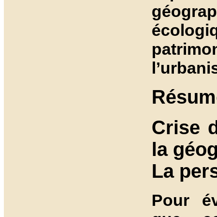
géogra
écolog
patrim
l’urbani
Résumé
Crise 
la géo
La per
Pour év