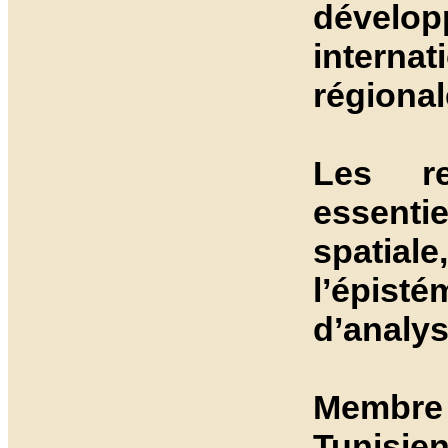
dévelop
interna
régional
Les re
essenti
spatiale
l’épis
d’analy
Membre 
Tunisie