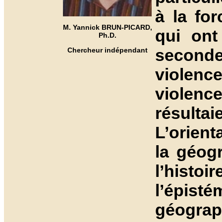
à la for
M. Yannick BRUN-PICARD,
qui ont
Ph.D.
seconde
Chercheur indépendant
viole
violence
résult
L’orienta
la géog
l’histo
l’épisté
géograph