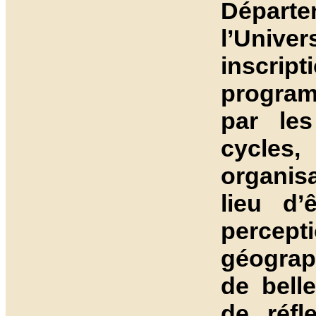
Dépar
l’Unive
inscri
program
par les
cycles,
organis
lieu d’
percep
géograph
de bell
de réfl