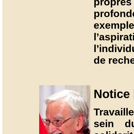
propre
profon
exempl
l’aspir
l’indivi
de reche
Notice
Travaill
sein d