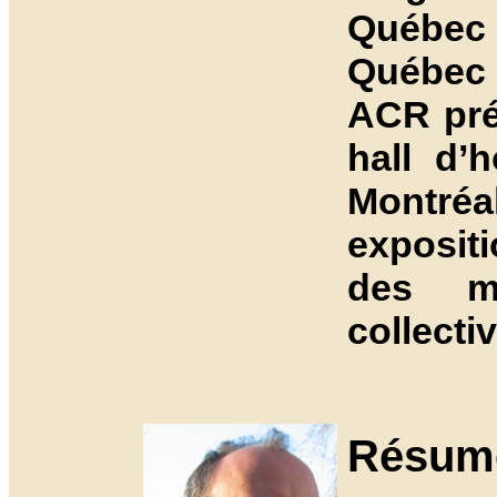
Québec 
Québec 
ACR pré
hall d’h
Montréa
exposit
des mi
collecti
Résumé