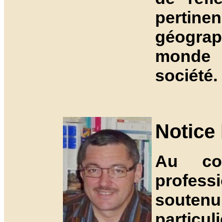
pertine
géogra
monde e
société.
Notice
Au co
profess
soutenu
particul