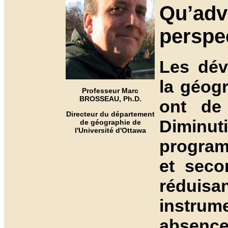
Qu’advi
perspe
Les dév
la géogr
Professeur Marc
BROSSEAU, Ph.D.
ont de 
Directeur du département
Diminut
de géographie de
l'Université d'Ottawa
program
et seco
rédui
instrume
absence