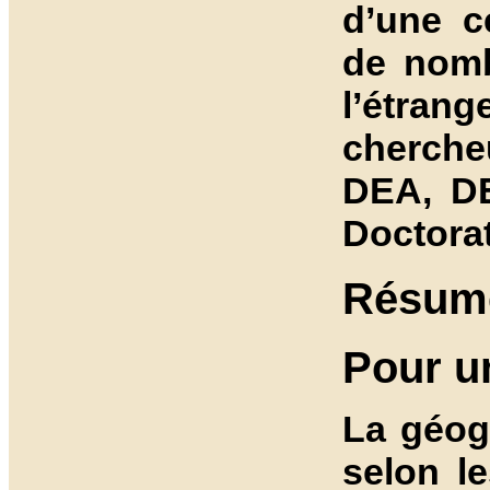
d’une c
de nomb
l’étran
cherche
DEA, DE
Doctorat
Résumé
Pour u
La géogr
selon le