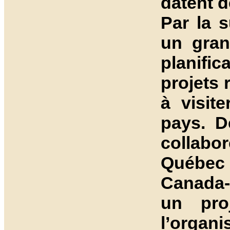
datent d
Par la s
un gran
planifi
projets 
à visit
pays. D
collabo
Québec a
Canada
un pro
l’organ