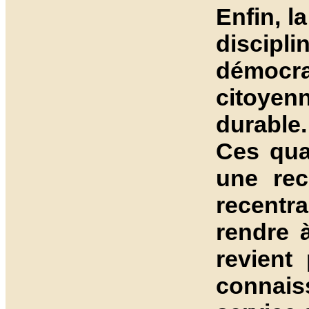
Enfin, l
discipl
démocra
citoyen
durable.
Ces quat
une rec
recentr
rendre à
revient
connaiss