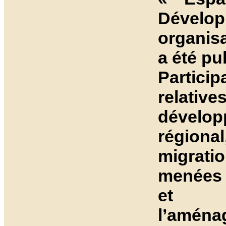
Dével
organisa
a été pu
Partici
relative
dévelo
régiona
migrat
menées à
et dé
l’am