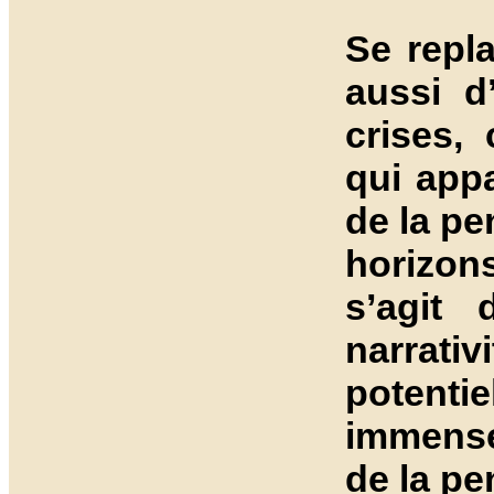
Se repl
aussi d
crises,
qui appa
de la pe
horizons
s’agit 
narrati
potent
immense
de la p