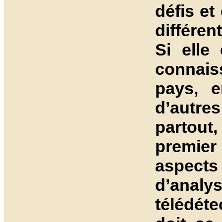
défis et
différen
Si elle
connais
pays, 
d’autre
partout
premier
aspect
d’ana
télédéte