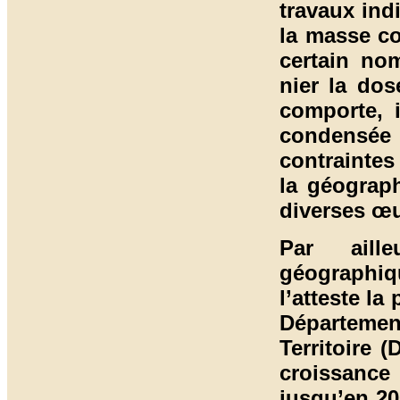
travaux indi
la masse co
certain no
nier la dos
comporte, 
condensée 
contraintes
la géograph
diverses œ
Par aill
géographiq
l’atteste la
Départem
Territoire 
croissance
jusqu’en 20