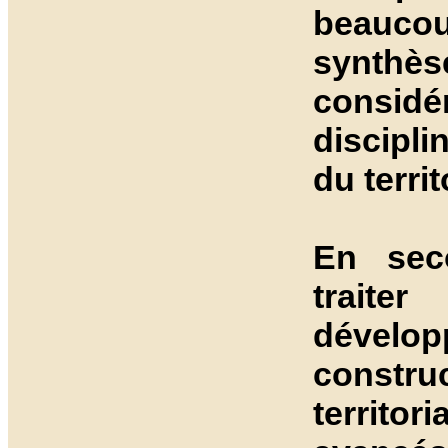
beauco
synthè
consid
discipli
du territ
En seco
trai
dévelop
constru
territ