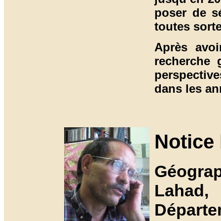
poser de s
toutes sorte
Après avoi
recherche 
perspectiv
dans les an
Notice
Géogra
Lahad,
Départe