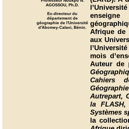
Professeur Noukpo N.
AGOSSOU, Ph.D.
l’Universi
Ex-directeur du
enseigne 
département de
géographiqu
géographie de l'Université
d'Abomey-Calavi, Bénin.
Afrique de
aux Univers
l’Universi
mois d’ens
Auteur de 
Géographi
Cahiers 
Géographi
Autrepart,
la FLASH,
Systèmes sp
la collecti
Afrique
diri