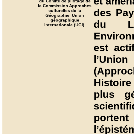
et aména
du Comité de pilotage de
la Commission Approches
des Pay
culturelles de la
Géographie, Union
géographique
du La
internationale (UGI).
Environ
est act
l’Union
(Approc
Histoire
plus gé
scientif
portent 
l’épist