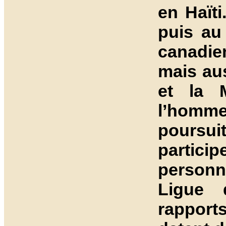
en Haït
puis au
canadie
mais au
et la M
l’homme 
poursui
partici
personn
Ligue 
rapport